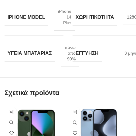
iPhone
IPHONE MODEL
ΧΩΡΗΤΙΚΌΤΗΤΑ
14
128
Plus
πάνω
ΥΓΕΊΑ ΜΠΑΤΑΡΊΑΣ
ΕΓΓΎΗΣΗ
από
3 μήν
90%
Σχετικά προϊόντα