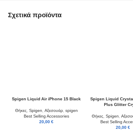
Σχετικά προϊόντα
Spigen Liquid Air iPhone 15 Black
Spigen Liquid Crysta
ADD TO CART
ADD TO CART
Plus Glitter Cr
Θήκες
,
Spigen
,
Αξεσουάρ
,
spigen
Best Selling Accessories
Θήκες
,
Spigen
,
Αξεσο
20,00
€
Best Selling Acce
20,00
€