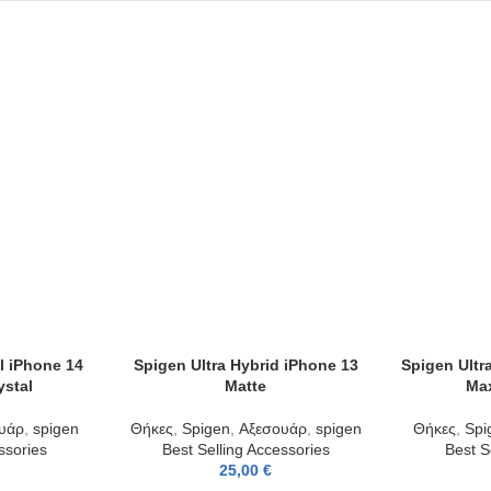
l iPhone 14
Spigen Ultra Hybrid iPhone 13
Spigen Ultr
ADD TO CART
ADD TO CAR
ystal
Matte
Max
υάρ
,
spigen
Θήκες
,
Spigen
,
Αξεσουάρ
,
spigen
Θήκες
,
Spi
ssories
Best Selling Accessories
Best S
25,00
€