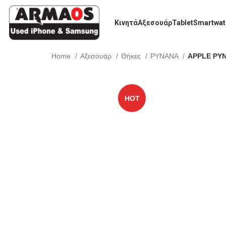
Κινητά
Αξεσουάρ
Tablet
Smartwat
Home
Αξεσουάρ
Θήκες
PYNANA
APPLE PYNA
HOT