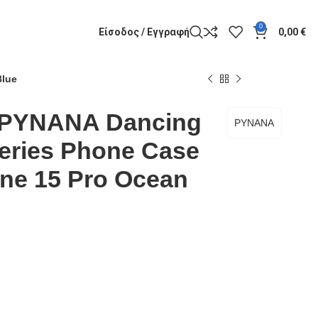
0
Είσοδος / Εγγραφή
0,00
€
Blue
PYNANA Dancing
PYNANA
Series Phone Case
one 15 Pro Ocean