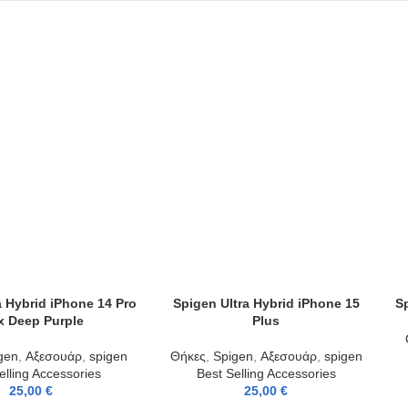
a Hybrid iPhone 14 Pro
Spigen Ultra Hybrid iPhone 15
S
T
ADD TO CART
AD
 Deep Purple
Plus
gen
,
Αξεσουάρ
,
spigen
Θήκες
,
Spigen
,
Αξεσουάρ
,
spigen
elling Accessories
Best Selling Accessories
25,00
€
25,00
€