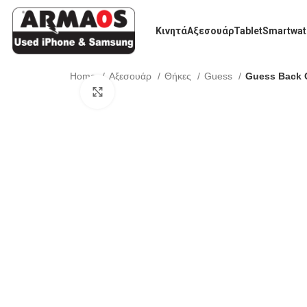
Κινητά
Αξεσουάρ
Tablet
Smartwat
Home
Αξεσουάρ
Θήκες
Guess
Guess Back C
Click to enlarge