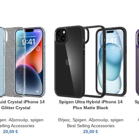
uid Crystal iPhone 14
Spigen Ultra Hybrid iPhone 14
S
T
ADD TO CART
AD
 Glitter Crystal
Plus Matte Black
gen
,
Αξεσουάρ
,
spigen
Θήκες
,
Spigen
,
Αξεσουάρ
,
spigen
elling Accessories
Best Selling Accessories
20,00
€
25,00
€