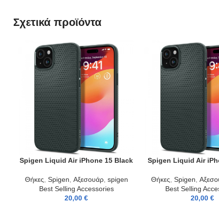
Σχετικά προϊόντα
Spigen Liquid Air iPhone 15 Black
Spigen Liquid Air iP
ADD TO CART
ADD TO CART
Θήκες
,
Spigen
,
Αξεσουάρ
,
spigen
Θήκες
,
Spigen
,
Αξεσο
Best Selling Accessories
Best Selling Acce
20,00
€
20,00
€