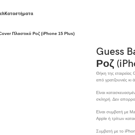
ch
Καταστήματα
over Πλαστικό Ροζ (iPhone 15 Plus)
Guess B
Ροζ (iPh
Θήκη της εταιρείας 
από γρατζουνιές κι 
Είναι κατασκευασμέν
σκληρή. Δεν απορροφ
Είναι συμβατή με M
Apple ή τρίτων κατ
Συμβατή με το iPhon