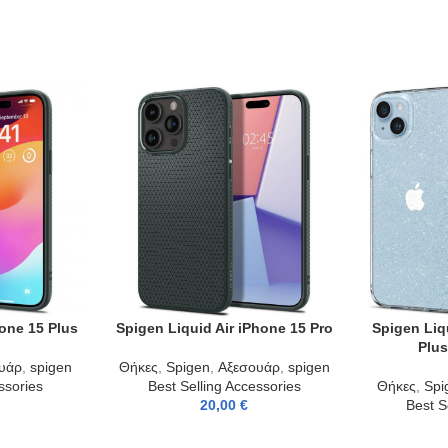
hone 15 Plus
Spigen Liquid Air iPhone 15 Pro
Spigen Liq
ADD TO CART
ADD TO CAR
Plus
υάρ
,
spigen
Θήκες
,
Spigen
,
Αξεσουάρ
,
spigen
ssories
Best Selling Accessories
Θήκες
,
Spi
20,00
€
Best S