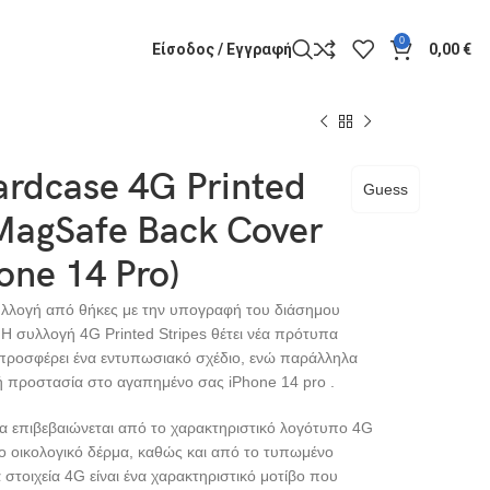
0
Είσοδος / Εγγραφή
0,00
€
ardcase 4G Printed
Guess
 MagSafe Back Cover
one 14 Pro)
υλλογή από θήκες με την υπογραφή του διάσημου
Η συλλογή 4G Printed Stripes θέτει νέα πρότυπα
 προσφέρει ένα εντυπωσιακό σχέδιο, ενώ παράλληλα
ή προστασία στο αγαπημένο σας iPhone 14 pro .
τα επιβεβαιώνεται από το χαρακτηριστικό λογότυπο 4G
ο οικολογικό δέρμα, καθώς και από το τυπωμένο
στοιχεία 4G είναι ένα χαρακτηριστικό μοτίβο που