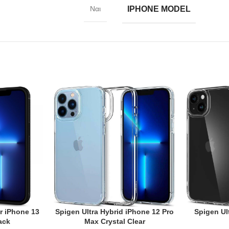
IPHONE MODEL
Ναι
r iPhone 13
Spigen Ultra Hybrid iPhone 12 Pro
Spigen Ul
ADD TO CART
ADD TO CAR
ack
Max Crystal Clear