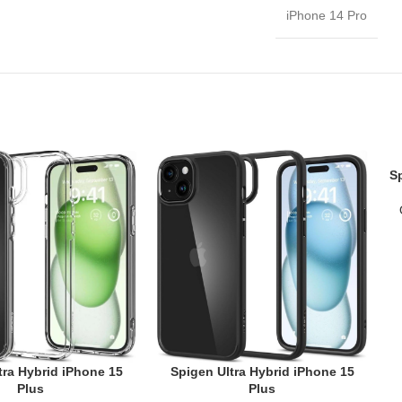
iPhone 14 Pro
S
AD
tra Hybrid iPhone 15
Spigen Ultra Hybrid iPhone 15
T
ADD TO CART
Plus
Plus