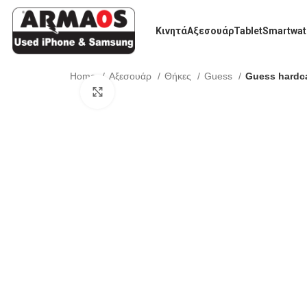
Κινητά
Αξεσουάρ
Tablet
Smartwat
Home
Αξεσουάρ
Θήκες
Guess
Guess hardca
Click to enlarge