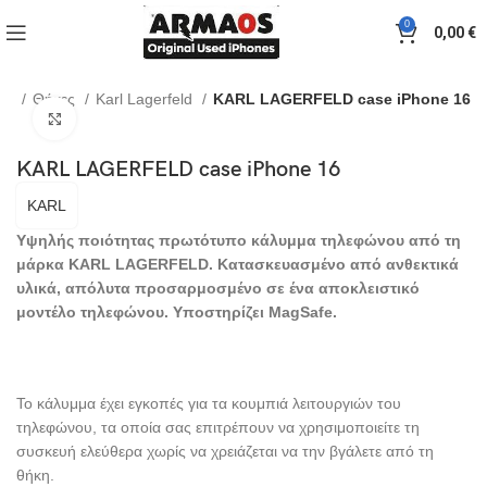
0
0,00
€
άρ
Θήκες
Karl Lagerfeld
KARL LAGERFELD case iPhone 16
Click to enlarge
KARL LAGERFELD case iPhone 16
KARL
Υψηλής ποιότητας πρωτότυπο κάλυμμα τηλεφώνου από
τη
μάρκα KARL
LAGERFELD.
Κατασκευασμένο από ανθεκτικά
υλικά, απόλυτα προσαρμοσμένο σε ένα αποκλειστικό
μοντέλο τηλεφώνου. Υποστηρίζει MagSafe.
Το κάλυμμα έχει εγκοπές για τα κουμπιά λειτουργιών του
τηλεφώνου, τα οποία σας επιτρέπουν να χρησιμοποιείτε τη
συσκευή ελεύθερα χωρίς να χρειάζεται να την βγάλετε από τη
θήκη.