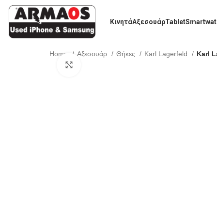
Κινητά
Αξεσουάρ
Tablet
Smartwat
Home
Αξεσουάρ
Θήκες
Karl Lagerfeld
Karl L
Click to enlarge