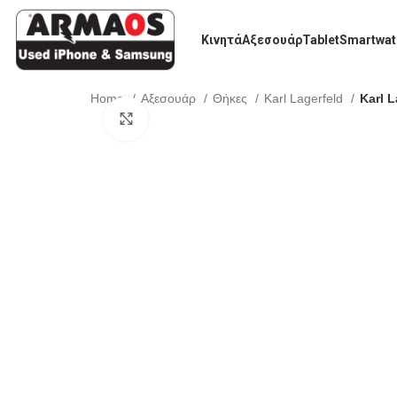
Κινητά
Αξεσουάρ
Tablet
Smartwat
Home
Αξεσουάρ
Θήκες
Karl Lagerfeld
Karl 
Click to enlarge