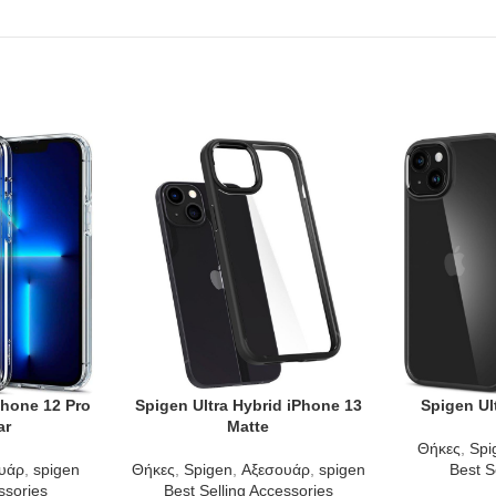
Phone 12 Pro
Spigen Ultra Hybrid iPhone 13
Spigen Ul
ADD TO CART
ADD TO CAR
ar
Matte
Θήκες
,
Spi
υάρ
,
spigen
Θήκες
,
Spigen
,
Αξεσουάρ
,
spigen
Best S
ssories
Best Selling Accessories