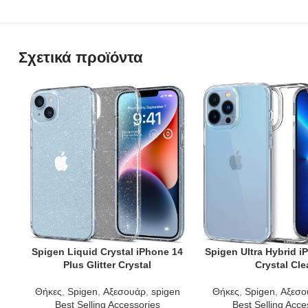
Σχετικά προϊόντα
Spigen Liquid Crystal iPhone 14
Spigen Ultra Hybrid i
ADD TO CART
ADD TO CART
Plus Glitter Crystal
Crystal Cle
Θήκες
,
Spigen
,
Αξεσουάρ
,
spigen
Θήκες
,
Spigen
,
Αξεσο
Best Selling Accessories
Best Selling Acce