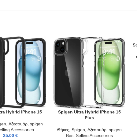
S
AD
tra Hybrid iPhone 15
Spigen Ultra Hybrid iPhone 15
T
ADD TO CART
Plus
gen
,
Αξεσουάρ
,
spigen
elling Accessories
Θήκες
,
Spigen
,
Αξεσουάρ
,
spigen
25,00
€
Best Selling Accessories