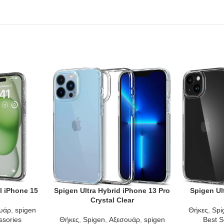
l iPhone 15
Spigen Ultra Hybrid iPhone 13 Pro
Spigen Ul
ADD TO CART
ADD TO CAR
Crystal Clear
υάρ
,
spigen
Θήκες
,
Spi
ssories
Θήκες
,
Spigen
,
Αξεσουάρ
,
spigen
Best S