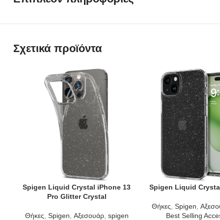
Σχετικά προϊόντα
Spigen Liquid Crystal iPhone 13
Spigen Liquid Crysta
ADD TO CART
ADD TO CART
Pro Glitter Crystal
Θήκες
,
Spigen
,
Αξεσο
Θήκες
,
Spigen
,
Αξεσουάρ
,
spigen
Best Selling Acce