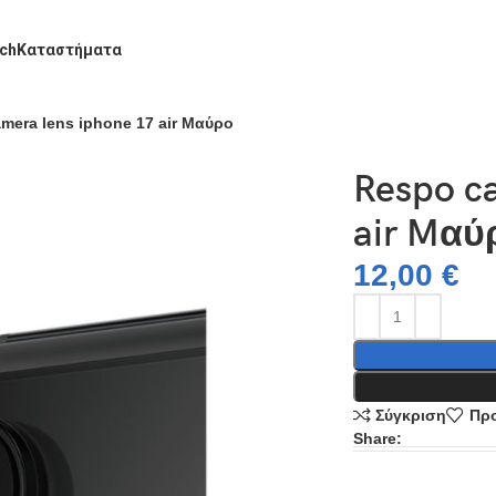
ch
Καταστήματα
mera lens iphone 17 air Mαύρο
Respo c
air Mαύ
12,00
€
Σύγκριση
Προ
Share: