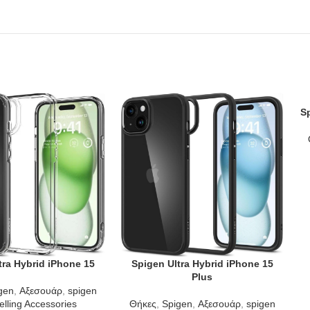
S
AD
tra Hybrid iPhone 15
Spigen Ultra Hybrid iPhone 15
T
ADD TO CART
Plus
gen
,
Αξεσουάρ
,
spigen
elling Accessories
Θήκες
,
Spigen
,
Αξεσουάρ
,
spigen