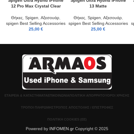
Spigen Ultra Hybrid iPhone
Spigen Ultra Hybrid iPhone
12 Pro Max Crystal Clear
13 Matte
Θήκες
,
Spigen
,
Αξεσουάρ
,
Θήκες
,
Spigen
,
Αξεσουάρ
,
spigen Best Selling Accessories
spigen Best Selling Accessories
s
25,00
€
25,00
€
ΕΤΑΙΡΕΊΑ & ΚΑΤΑΣΤΉΜΑΤΑ
ΕΠΙΚΟΙΝΩΝΊΑ
ΠΟΛΙΤΙΚΉ ΑΠΟΡΡΉΤΟΥ
ΌΡΟΙ ΧΡΉΣΗΣ
ΤΡΌΠΟΙ ΠΛΗΡΩΜΉΣ
ΤΡΌΠΟΣ ΑΠΟΣΤΟΛΉΣ / ΕΠΙΣΤΡΟΦΈΣ
ΠΟΛΙΤΙΚΉ COOKIES (ΕΕ)
Powered by
INFOMEN.gr
Copyright © 2025