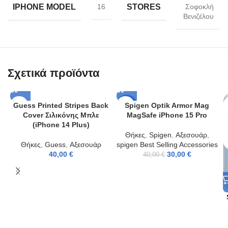
IPHONE MODEL
STORES
16
Σοφοκλή
Βενιζέλου
Σχετικά προϊόντα
Guess Printed Stripes Back
Spigen Optik Armor Mag
-25%
Cover Σιλικόνης Μπλε
MagSafe iPhone 15 Pro
(iPhone 14 Plus)
Θήκες
,
Spigen
,
Αξεσουάρ
,
Θήκες
,
Guess
,
Αξεσουάρ
spigen Best Selling Accessories
40,00
€
30,00
€
40,00
€