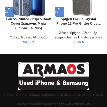
Guess Printed Stripes Back
Spigen Liquid Crystal
Cover Σιλικόνης Μπλε
iPhone 12 Pro Glitter Crystal
(iPhone 14 Plus)
Θήκες
,
Spigen
,
Αξεσουάρ
,
Θήκες
,
Guess
,
Αξεσουάρ
spigen Best Selling Accessories
40,00
€
20,00
€
ΕΤΑΙΡΕΊΑ & ΚΑΤΑΣΤΉΜΑΤΑ
ΕΠΙΚΟΙΝΩΝΊΑ
ΠΟΛΙΤΙΚΉ ΑΠΟΡΡΉΤΟΥ
ΌΡΟΙ ΧΡΉΣΗΣ
ΤΡΌΠΟΙ ΠΛΗΡΩΜΉΣ
ΤΡΌΠΟΣ ΑΠΟΣΤΟΛΉΣ / ΕΠΙΣΤΡΟΦΈΣ