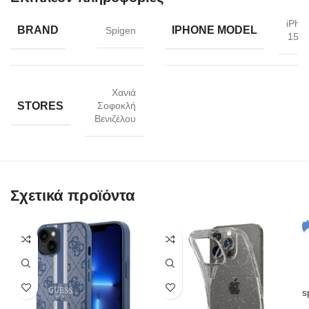
iPho
BRAND
IPHONE MODEL
Spigen
15 P
Χανιά
STORES
Σοφοκλή
Βενιζέλου
Σχετικά προϊόντα
s