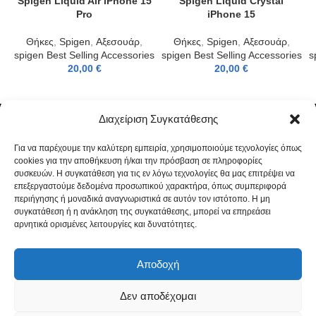
Spigen Liquid Air iPhone 15
Spigen Liquid Crystal
Pro
iPhone 15
Θήκες
,
Spigen
,
Αξεσουάρ
,
Θήκες
,
Spigen
,
Αξεσουάρ
,
spigen Best Selling Accessories
spigen Best Selling Accessories
s
20,00
€
20,00
€
Διαχείριση Συγκατάθεσης
Για να παρέχουμε την καλύτερη εμπειρία, χρησιμοποιούμε τεχνολογίες όπως
cookies για την αποθήκευση ή/και την πρόσβαση σε πληροφορίες
συσκευών. Η συγκατάθεση για τις εν λόγω τεχνολογίες θα μας επιτρέψει να
επεξεργαστούμε δεδομένα προσωπικού χαρακτήρα, όπως συμπεριφορά
περιήγησης ή μοναδικά αναγνωριστικά σε αυτόν τον ιστότοπο. Η μη
συγκατάθεση ή η ανάκληση της συγκατάθεσης, μπορεί να επηρεάσει
αρνητικά ορισμένες λειτουργίες και δυνατότητες.
ΕΤΑΙΡΕΊΑ & ΚΑΤΑΣΤΉΜΑΤΑ
ΕΠΙΚΟΙΝΩΝΊΑ
ΠΟΛΙΤΙΚΉ ΑΠΟΡΡΉΤΟΥ
ΌΡΟΙ ΧΡΉΣΗΣ
ΤΡΌΠΟΙ ΠΛΗΡΩΜΉΣ
ΤΡΌΠΟΣ ΑΠΟΣΤΟΛΉΣ / ΕΠΙΣΤΡΟΦΈΣ
Αποδοχή
ΠΟΛΙΤΙΚΉ COOKIES (ΕΕ)
Δεν αποδέχομαι
Powered by
INFOMEN.gr
Copyright © 2025