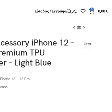
0
Είσοδος / Εγγραφή
0,00
€
cessory iPhone 12 –
Uniq
Premium TPU
r – Light Blue
iPhone 12 – 12 Pro
 case