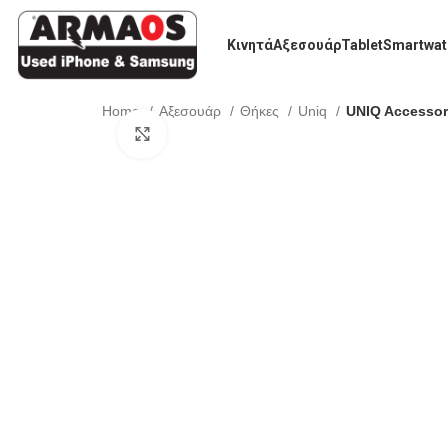
Κινητά
Αξεσουάρ
Tablet
Smartwat
Home
Αξεσουάρ
Θήκες
Uniq
UNIQ Accessor
Click to enlarge