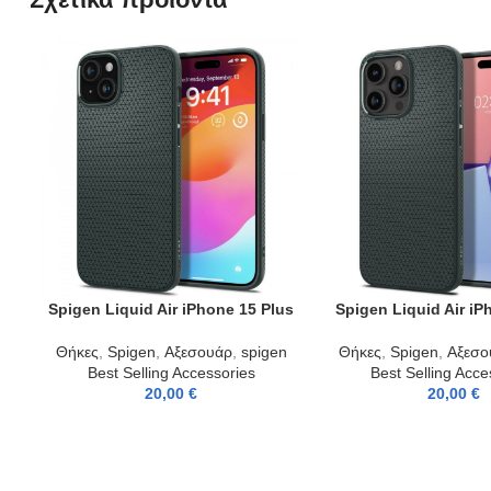
Spigen Liquid Air iPhone 15 Plus
Spigen Liquid Air iP
ADD TO CART
ADD TO CART
Θήκες
,
Spigen
,
Αξεσουάρ
,
spigen
Θήκες
,
Spigen
,
Αξεσο
Best Selling Accessories
Best Selling Acce
20,00
€
20,00
€