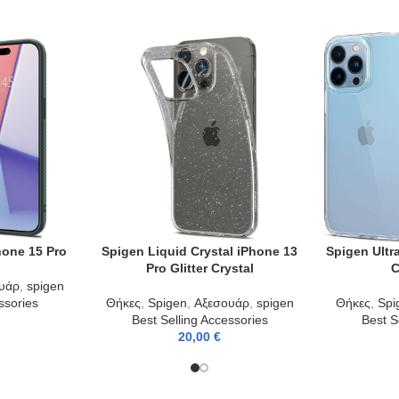
hone 15 Pro
Spigen Liquid Crystal iPhone 13
Spigen Ultr
ADD TO CART
ADD TO CAR
Pro Glitter Crystal
C
υάρ
,
spigen
ssories
Θήκες
,
Spigen
,
Αξεσουάρ
,
spigen
Θήκες
,
Spi
Best Selling Accessories
Best S
20,00
€