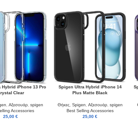
a Hybrid iPhone 13 Pro
Spigen Ultra Hybrid iPhone 14
S
T
ADD TO CART
AD
rystal Clear
Plus Matte Black
gen
,
Αξεσουάρ
,
spigen
Θήκες
,
Spigen
,
Αξεσουάρ
,
spigen
elling Accessories
Best Selling Accessories
25,00
€
25,00
€