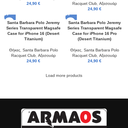
24,90
€
Racquet Club
,
Αξεσουάρ
24,90
€
Santa Barbara Polo Jeremy
Santa Barbara Polo Jeremy
Series Transparent Magsafe
Series Transparent Magsafe
Case for iPhone 16 (Desert
Case for iPhone 16 Pro
Titanium)
(Desert Titanium)
Θήκες
,
Santa Barbara Polo
Θήκες
,
Santa Barbara Polo
Racquet Club
,
Αξεσουάρ
Racquet Club
,
Αξεσουάρ
24,90
€
24,90
€
Load more products