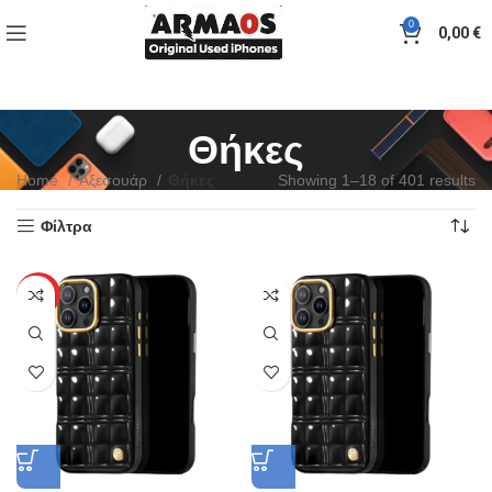
0
0,00
€
Θήκες
Home
Αξεσουάρ
Θήκες
Showing 1–18 of 401 results
Φίλτρα
HOT