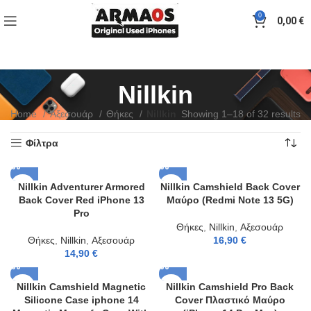
0
0,00
€
Nillkin
Home
Αξεσουάρ
Θήκες
Nillkin
Showing 1–18 of 32 results
Φίλτρα
Nillkin Adventurer Armored
Nillkin Camshield Back Cover
Back Cover Red iPhone 13
Μαύρο (Redmi Note 13 5G)
Pro
Θήκες
,
Nillkin
,
Αξεσουάρ
Θήκες
,
Nillkin
,
Αξεσουάρ
16,90
€
14,90
€
Nillkin Camshield Magnetic
Nillkin Camshield Pro Back
Silicone Case iphone 14
Cover Πλαστικό Μαύρο