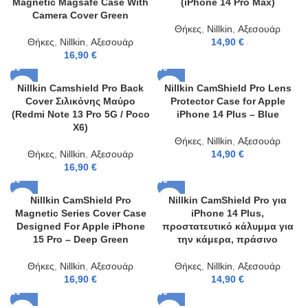
Magnetic Magsafe Case With
(iPhone 14 Pro Max)
Camera Cover Green
Θήκες
,
Nillkin
,
Αξεσουάρ
Θήκες
,
Nillkin
,
Αξεσουάρ
14,90
€
16,90
€
Nillkin Camshield Pro Back
Nillkin CamShield Pro Lens
Cover Σιλικόνης Μαύρο
Protector Case for Apple
(Redmi Note 13 Pro 5G / Poco
iPhone 14 Plus – Blue
X6)
Θήκες
,
Nillkin
,
Αξεσουάρ
Θήκες
,
Nillkin
,
Αξεσουάρ
14,90
€
16,90
€
Nillkin CamShield Pro
Nillkin CamShield Pro για
Magnetic Series Cover Case
iPhone 14 Plus,
Designed For Apple iPhone
προστατευτικό κάλυμμα για
15 Pro – Deep Green
την κάμερα, πράσινο
Θήκες
,
Nillkin
,
Αξεσουάρ
Θήκες
,
Nillkin
,
Αξεσουάρ
16,90
€
14,90
€