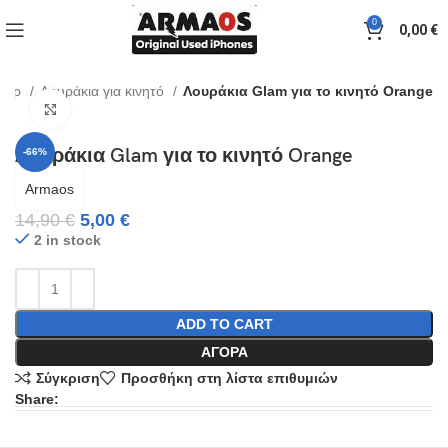
0
0,00
€
ουάρ
Λουράκια για κινητό
Λουράκια Glam για το κινητό Orange
Click to enlarge
Λουράκια Glam για το κινητό Orange
-66%
Armaos
14,90
€
5,00
€
2 in stock
ADD TO CART
ΑΓΟΡΆ
Σύγκριση
Προσθήκη στη λίστα επιθυμιών
Share: