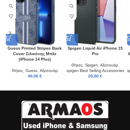
Guess Printed Stripes Back
Spigen Liquid Air iPhone 15
Cover Σιλικόνης Μπλε
Pro
i
(iPhone 14 Plus)
Θήκες
,
Spigen
,
Αξεσουάρ
,
Θήκες
,
Guess
,
Αξεσουάρ
spigen Best Selling Accessories
s
40,00
€
20,00
€