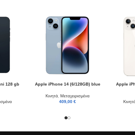
ni 128 gb
Apple iPhone 14 (6/128GB) blue
Apple iP
ADD TO CART
ADD TO CAR
Κινητά
,
Μεταχειρισμένα
ισμένα
409,00
€
Κινητ