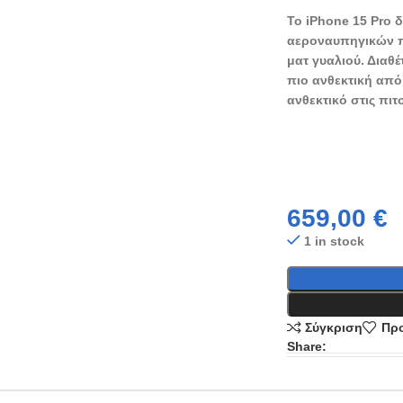
Το iPhone 15 Pro δ
αεροναυπηγικών π
ματ γυαλιού. Διαθέ
πιο ανθεκτική από
ανθεκτικό στις πιτσ
659,00
€
1 in stock
Σύγκριση
Προ
Share: