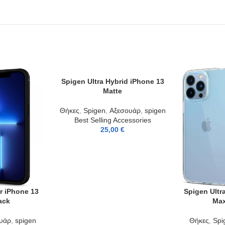
Spigen Ultra Hybrid iPhone 13
ADD TO CART
Matte
Θήκες
,
Spigen
,
Αξεσουάρ
,
spigen
Best Selling Accessories
25,00
€
r iPhone 13
Spigen Ultr
ADD TO CAR
ack
Max
υάρ
,
spigen
Θήκες
,
Spi