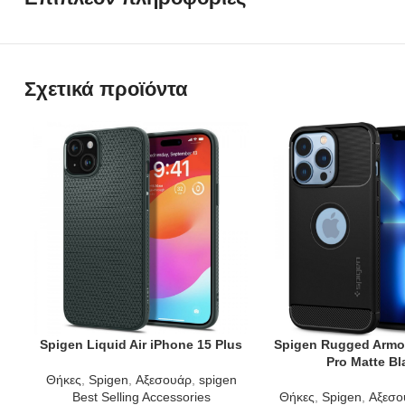
Σχετικά προϊόντα
Spigen Liquid Air iPhone 15 Plus
Spigen Rugged Armo
ADD TO CART
ADD TO CART
Pro Matte Bl
Θήκες
,
Spigen
,
Αξεσουάρ
,
spigen
Best Selling Accessories
Θήκες
,
Spigen
,
Αξεσο