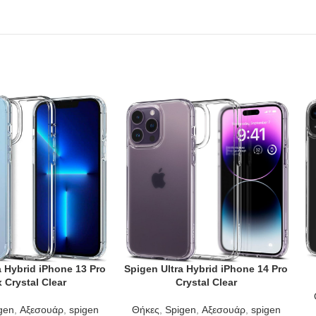
a Hybrid iPhone 13 Pro
Spigen Ultra Hybrid iPhone 14 Pro
T
ADD TO CART
AD
 Crystal Clear
Crystal Clear
gen
,
Αξεσουάρ
,
spigen
Θήκες
,
Spigen
,
Αξεσουάρ
,
spigen