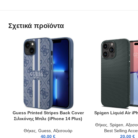
Σχετικά προϊόντα
Guess Printed Stripes Back Cover
Spigen Liquid Air iP
ADD TO CART
ADD TO CART
Σιλικόνης Μπλε (iPhone 14 Plus)
Θήκες
,
Spigen
,
Αξεσο
Θήκες
,
Guess
,
Αξεσουάρ
Best Selling Acce
40,00
€
20,00
€