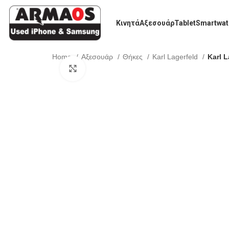
Κινητά
Αξεσουάρ
Tablet
Smartwat
Home
Αξεσουάρ
Θήκες
Karl Lagerfeld
Karl L
Click to enlarge