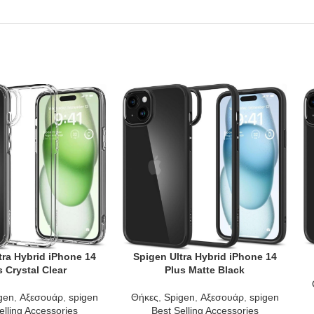
tra Hybrid iPhone 14
Spigen Ultra Hybrid iPhone 14
T
ADD TO CART
AD
s Crystal Clear
Plus Matte Black
gen
,
Αξεσουάρ
,
spigen
Θήκες
,
Spigen
,
Αξεσουάρ
,
spigen
elling Accessories
Best Selling Accessories