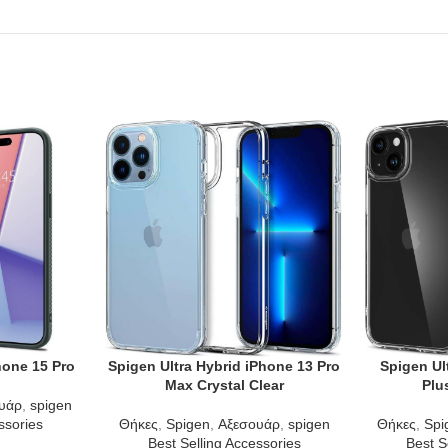
hone 15 Pro
Spigen Ultra Hybrid iPhone 13 Pro
Spigen Ul
ADD TO CART
ADD TO CAR
Max Crystal Clear
Plu
υάρ
,
spigen
ssories
Θήκες
,
Spigen
,
Αξεσουάρ
,
spigen
Θήκες
,
Spi
Best Selling Accessories
Best S