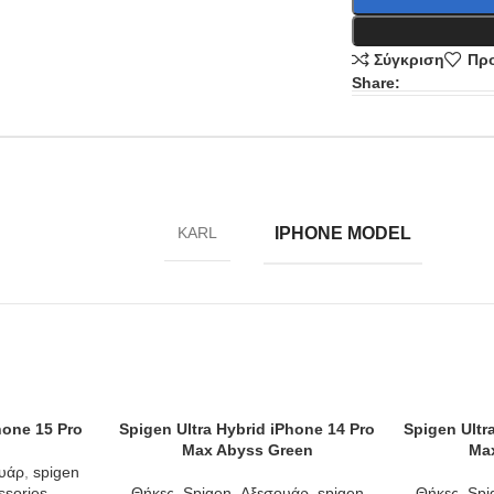
Σύγκριση
Προ
Share:
IPHONE MODEL
KARL
hone 15 Pro
Spigen Ultra Hybrid iPhone 14 Pro
Spigen Ultr
ADD TO CART
ADD TO CAR
Max Abyss Green
Max
υάρ
,
spigen
ssories
Θήκες
,
Spigen
,
Αξεσουάρ
,
spigen
Θήκες
,
Spi