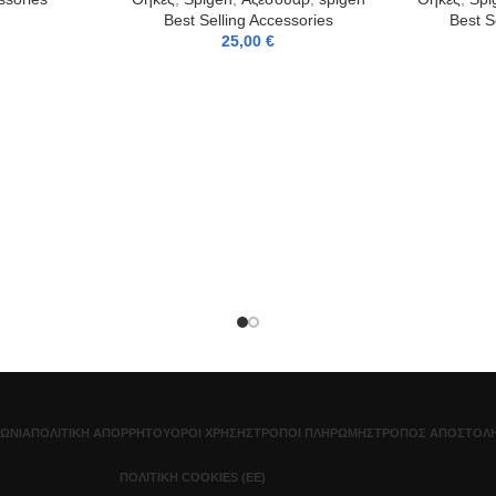
Best Selling Accessories
Best S
25,00
€
ΝΩΝΊΑ
ΠΟΛΙΤΙΚΉ ΑΠΟΡΡΉΤΟΥ
ΌΡΟΙ ΧΡΉΣΗΣ
ΤΡΌΠΟΙ ΠΛΗΡΩΜΉΣ
ΤΡΌΠΟΣ ΑΠΟΣΤΟΛΉ
ΠΟΛΙΤΙΚΉ COOKIES (ΕΕ)