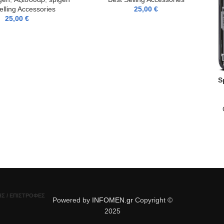
elling Accessories
25,00
€
25,00
€
S
AD
Σ / ΕΠΙΣΤΡΟΦΈΣ
Powered by
INFOMEN.gr
Copyright ©
2025