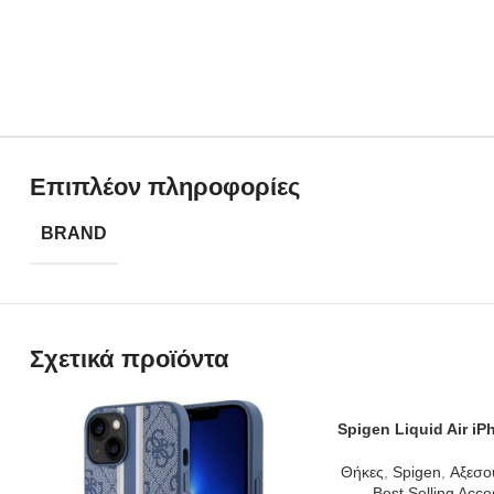
Επιπλέον πληροφορίες
BRAND
Σχετικά προϊόντα
Spigen Liquid Air iP
ADD TO CART
Θήκες
,
Spigen
,
Αξεσο
Best Selling Acce