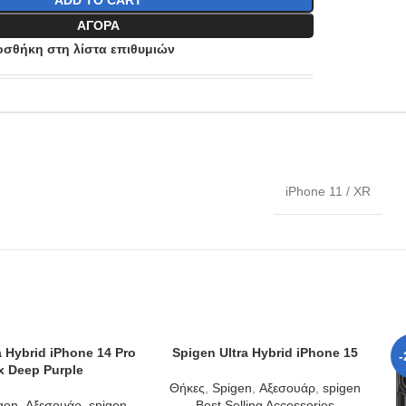
ADD TO CART
ΑΓΟΡΆ
σθήκη στη λίστα επιθυμιών
iPhone 11 / XR
a Hybrid iPhone 14 Pro
Spigen Ultra Hybrid iPhone 15
T
ADD TO CART
-
 Deep Purple
Θήκες
,
Spigen
,
Αξεσουάρ
,
spigen
gen
,
Αξεσουάρ
,
spigen
Best Selling Accessories