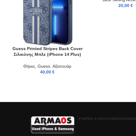
20,00
€
Guess Printed Stripes Back Cover
ADD TO CART
Σιλικόνης Μπλε (iPhone 14 Plus)
Θήκες
,
Guess
,
Αξεσουάρ
40,00
€
ΕΤΑΙΡΕΊΑ & ΚΑΤΑΣΤΉΜΑΤΑ
ΕΠΙΚΟΙ