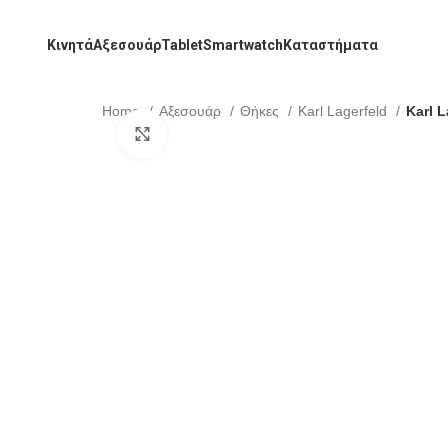
Κινητά
Αξεσουάρ
Tablet
Smartwatch
Καταστήματα
Home
Αξεσουάρ
Θήκες
Karl Lagerfeld
Karl 
Click to enlarge