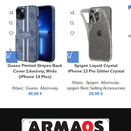
s
Guess Printed Stripes Back
Spigen Liquid Crystal
Cover Σιλικόνης Μπλε
iPhone 13 Pro Glitter Crystal
(iPhone 14 Plus)
Θήκες
,
Spigen
,
Αξεσουάρ
,
Θήκες
,
Guess
,
Αξεσουάρ
spigen Best Selling Accessories
40,00
€
20,00
€