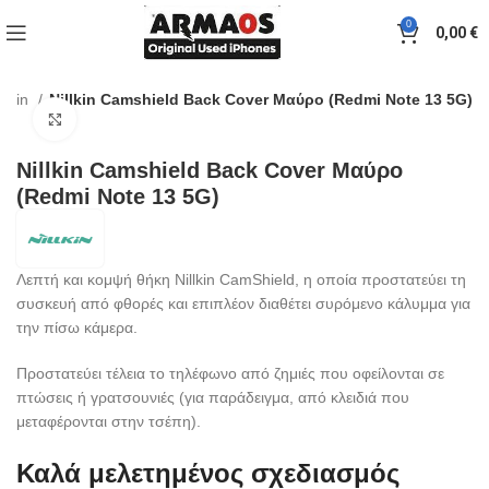
0
0,00
€
illkin
Nillkin Camshield Back Cover Μαύρο (Redmi Note 13 5G)
Click to enlarge
Nillkin Camshield Back Cover Μαύρο
(Redmi Note 13 5G)
Λεπτή και κομψή θήκη Nillkin CamShield, η οποία προστατεύει τη
συσκευή από φθορές και επιπλέον διαθέτει συρόμενο κάλυμμα για
την πίσω κάμερα.
Προστατεύει τέλεια το τηλέφωνο από ζημιές που οφείλονται σε
πτώσεις ή γρατσουνιές (για παράδειγμα, από κλειδιά που
μεταφέρονται στην τσέπη).
Καλά μελετημένος σχεδιασμός