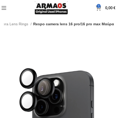
0
0,00
€
mera Lens Rings
Respo camera lens 16 pro/16 pro max Mαύρα