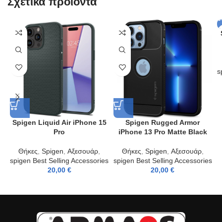
Σχετικά προϊόντα
s
Spigen Liquid Air iPhone 15
Spigen Rugged Armor
Pro
iPhone 13 Pro Matte Black
Θήκες
,
Spigen
,
Αξεσουάρ
,
Θήκες
,
Spigen
,
Αξεσουάρ
,
spigen Best Selling Accessories
spigen Best Selling Accessories
20,00
€
20,00
€