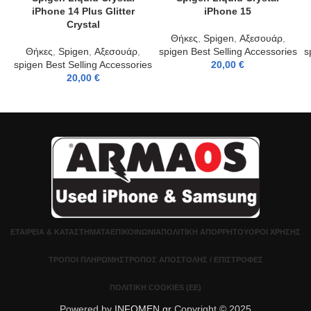
iPhone 14 Plus Glitter
iPhone 15
Crystal
Θήκες
,
Spigen
,
Αξεσουάρ
,
Θήκες
,
Spigen
,
Αξεσουάρ
,
spigen Best Selling Accessories
s
spigen Best Selling Accessories
20,00
€
20,00
€
ΕΤΑΙΡΕΊΑ & ΚΑΤΑΣΤΉΜΑΤΑ
ΕΠΙΚΟΙΝΩΝΊΑ
ΠΟΛΙΤΙΚΉ ΑΠΟΡΡΉΤΟΥ
ΌΡΟΙ ΧΡΉΣΗΣ
ΤΡΌΠΟΙ ΠΛΗΡΩΜΉΣ
ΤΡΌΠΟΣ ΑΠΟΣΤΟΛΉΣ / ΕΠΙΣΤΡΟΦΈΣ
ΠΟΛΙΤΙΚΉ COOKIES (ΕΕ)
Powered by
INFOMEN.gr
Copyright © 2025