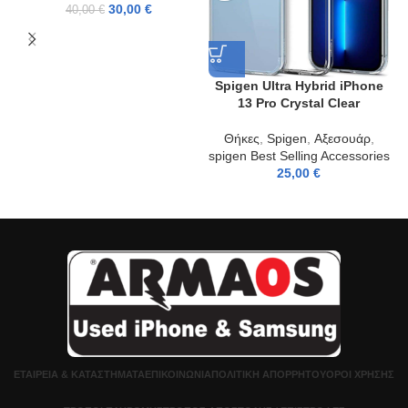
30,00
€
40,00
€
Spigen Ultra Hybrid iPhone
13 Pro Crystal Clear
Θήκες
,
Spigen
,
Αξεσουάρ
,
spigen Best Selling Accessories
25,00
€
ΕΤΑΙΡΕΊΑ & ΚΑΤΑΣΤΉΜΑΤΑ
ΕΠΙΚΟΙΝΩΝΊΑ
ΠΟΛΙΤΙΚΉ ΑΠΟΡΡΉΤΟΥ
ΌΡΟΙ ΧΡΉΣΗΣ