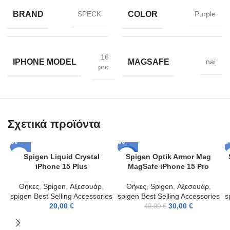
BRAND
COLOR
SPECK
Purple
16
IPHONE MODEL
MAGSAFE
nai
pro
Σχετικά προϊόντα
Spigen Liquid Crystal
Spigen Optik Armor Mag
-25%
iPhone 15 Plus
MagSafe iPhone 15 Pro
Θήκες
,
Spigen
,
Αξεσουάρ
,
Θήκες
,
Spigen
,
Αξεσουάρ
,
spigen Best Selling Accessories
spigen Best Selling Accessories
s
20,00
€
30,00
€
40,00
€