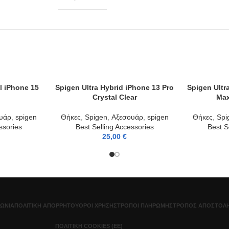
l iPhone 15
Spigen Ultra Hybrid iPhone 13 Pro
Spigen Ultr
ADD TO CART
ADD TO CAR
Crystal Clear
Max
υάρ
,
spigen
Θήκες
,
Spigen
,
Αξεσουάρ
,
spigen
Θήκες
,
Spi
ssories
Best Selling Accessories
Best S
25,00
€
ΝΩΝΊΑ
ΠΟΛΙΤΙΚΉ ΑΠΟΡΡΉΤΟΥ
ΌΡΟΙ ΧΡΉΣΗΣ
ΤΡΌΠΟΙ ΠΛΗΡΩΜΉΣ
ΤΡΌΠΟΣ ΑΠΟΣΤΟΛΉ
ΠΟΛΙΤΙΚΉ COOKIES (ΕΕ)