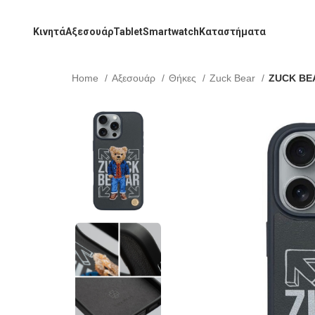
Κινητά
Αξεσουάρ
Tablet
Smartwatch
Καταστήματα
Home
Αξεσουάρ
Θήκες
Zuck Bear
ZUCK BEA