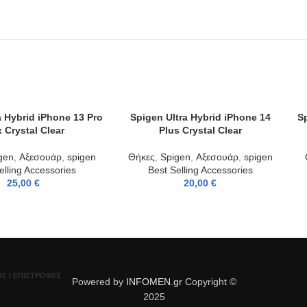
a Hybrid iPhone 13 Pro
Spigen Ultra Hybrid iPhone 14
S
T
ADD TO CART
AD
 Crystal Clear
Plus Crystal Clear
gen
,
Αξεσουάρ
,
spigen
Θήκες
,
Spigen
,
Αξεσουάρ
,
spigen
elling Accessories
Best Selling Accessories
25,00
€
20,00
€
Σ / ΕΠΙΣΤΡΟΦΈΣ
Powered by
INFOMEN.gr
Copyright ©
2025