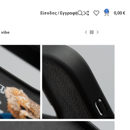
0
Είσοδος / Εγγραφή
0,00
€
 vibe
EAR case SAN
ZUCK
BEAR
SCO FORTUNE for
16 Pro Max social
ADD TO CART
ΑΓΟΡΆ