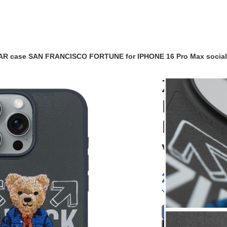
R case SAN FRANCISCO FORTUNE for IPHONE 16 Pro Max social
ZUCK B
FRANCI
IPHONE 
vibe
29,90
€
1 in stock