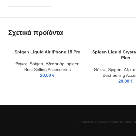
Σχετικά προϊόντα
Spigen Liquid Air iPhone 15 Pro
Spigen Liquid Crysta
ADD TO CART
ADD TO CART
Plus
Θήκες
,
Spigen
,
Αξεσουάρ
,
spigen
Best Selling Accessories
Θήκες
,
Spigen
,
Αξεσο
20,00
€
Best Selling Acce
20,00
€
ΕΤΑΙΡΕΊΑ & ΚΑΤΑΣΤΉΜΑΤΑ
ΕΠΙΚΟΙ