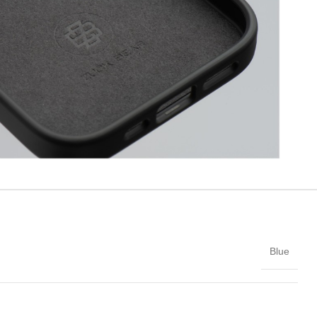
σθήκη στη λίστα επιθυμιών
Blue