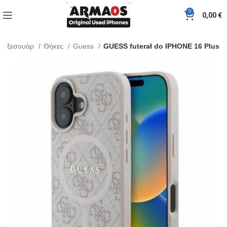
0
0,00
€
Αξεσουάρ
Θήκες
Guess
GUESS futerał do IPHONE 16 Plus