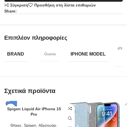
Σύγκριση
Προσθήκη στη λίστα επιθυμιών
Share:
Επιπλέον πληροφορίες
iPho
BRAND
IPHONE MODEL
Guess
Pl
Σχετικά προϊόντα
Spigen Liquid Air iPhone 15
Pro
Θήκες
,
Spigen
,
Αξεσουάρ
,