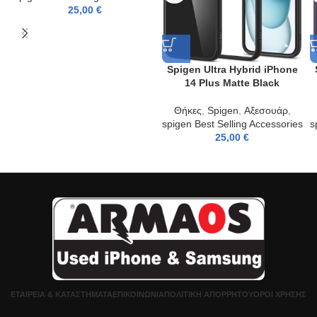
25,00
€
Spigen Ultra Hybrid iPhone
14 Plus Matte Black
Θήκες
,
Spigen
,
Αξεσουάρ
,
spigen Best Selling Accessories
s
25,00
€
ΕΤΑΙΡΕΊΑ & ΚΑΤΑΣΤΉΜΑΤΑ
ΕΠΙΚΟΙΝΩΝΊΑ
ΠΟΛΙΤΙΚΉ ΑΠΟΡΡΉΤΟΥ
ΌΡΟΙ ΧΡΉΣΗΣ