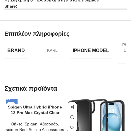
Σύγκριση
Προσθήκη στη λίστα επιθυμιών
Share:
Επιπλέον πληροφορίες
iPho
BRAND
IPHONE MODEL
KARL
12/
P
Σχετικά προϊόντα
Spigen Ultra Hybrid iPhone
12 Pro Max Crystal Clear
Θήκες
,
Spigen
,
Αξεσουάρ
,
spigen Best Selling Accessories