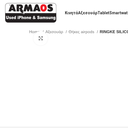
Κινητά
Αξεσουάρ
Tablet
Smartwat
Home
Αξεσουάρ
Θήκες airpods
RINGKE SILIC
Click to enlarge