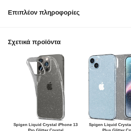
Επιπλέον πληροφορίες
Σχετικά προϊόντα
Spigen Liquid Crystal iPhone 13
Spigen Liquid Crysta
ADD TO CART
ADD TO CART
Pro Glitter Crystal
Plus Glitter Cr