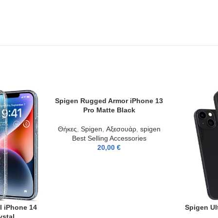
Spigen Rugged Armor iPhone 13
ADD TO CART
Pro Matte Black
Θήκες
,
Spigen
,
Αξεσουάρ
,
spigen
Best Selling Accessories
20,00
€
l iPhone 14
Spigen Ul
ADD TO CAR
ystal