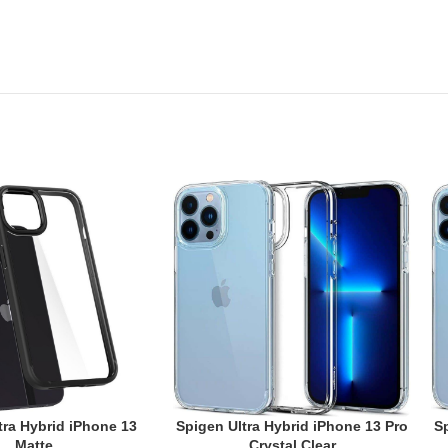
tra Hybrid iPhone 13
Spigen Ultra Hybrid iPhone 13 Pro
S
T
ADD TO CART
AD
Matte
Crystal Clear